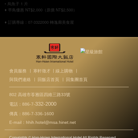
• 烏魚子 1 片
♦︎
早鳥優惠 NT$2,000（原價 NT$2,500）
♦︎
訂購專線：07-3322000 轉逸廊美食屋
會員服務
∣
寒軒徵才
∣
線上購物
∣
與我們連絡
∣
回飯店首頁
∣
回集團首頁
802 高雄市苓雅區四維三路33號
332-2000
電話：
886-7-
傳真：
886-7-336-1600
E-mail：
hhih.hotel@msa.hinet.net
Copyrights © Han-Hsien International Hotel All Rights Reserved.