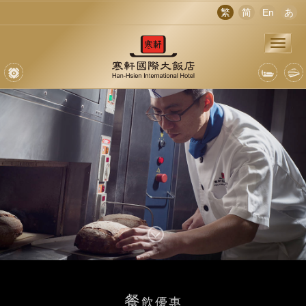
繁
简
En
あ
餐
飲優惠