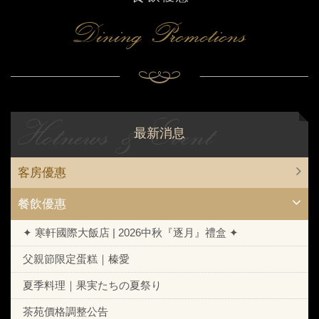
Dining Promotions
Hotnews & Event
最新消息
客房優惠
餐飲優惠
✦ 寒軒國際大飯店 | 2026中秋『逐月』禮盒 ✦
父親節限定蛋糕｜榛愛
夏季料理｜果実たちの夏祭り
茶苑價格調整公告