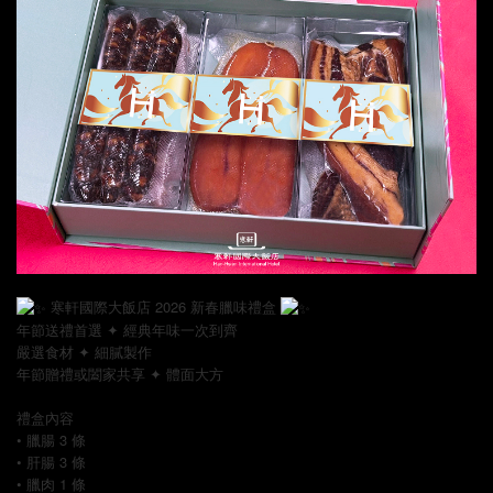
寒軒國際大飯店 2026 新春臘味禮盒
年節送禮首選 ✦ 經典年味一次到齊
嚴選食材 ✦ 細膩製作
年節贈禮或闔家共享 ✦ 體面大方
禮盒內容
• 臘腸 3 條
• 肝腸 3 條
• 臘肉 1 條