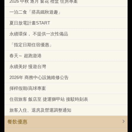
2026 中秋 逐月 窗花 禮盒 住房專案
一泊二食「搭高鐵秋遊趣」
夏日放電計畫START
永續環保， 不提供一次性備品
「指定日期住宿優惠」
春天～ 超跑遊港
永續美好 慢遊台灣
2026年 商務中心設施維修公告
揮桿假期/高球專案
住宿旅客 飯店至 捷運獅甲站 接駁時刻表
旅客入住、退房及營運調整通知
餐飲優惠