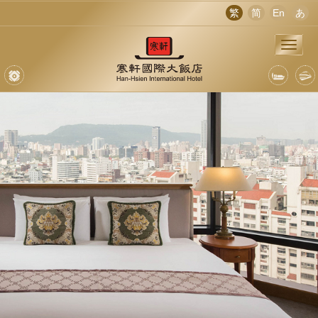
繁
简
En
あ