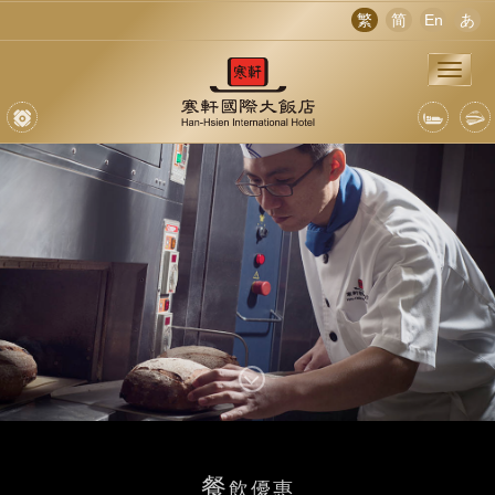
繁
简
En
あ
餐
飲優惠