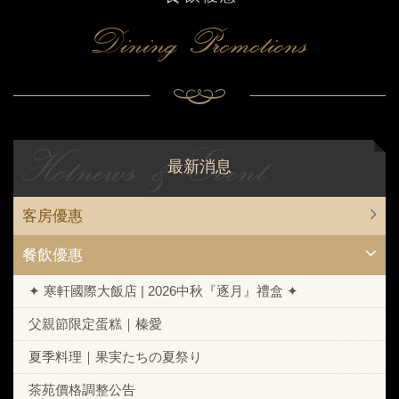
Dining Promotions
Hotnews & Event
最新消息
客房優惠
餐飲優惠
✦ 寒軒國際大飯店 | 2026中秋『逐月』禮盒 ✦
父親節限定蛋糕｜榛愛
夏季料理｜果実たちの夏祭り
茶苑價格調整公告